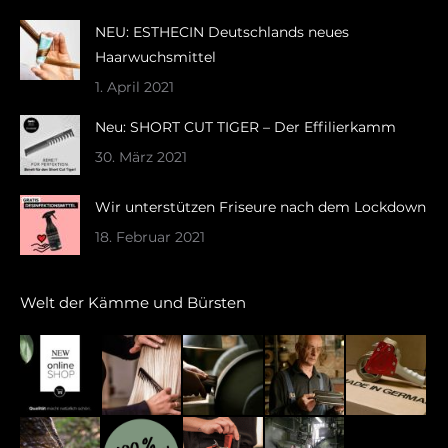
in
in
NEU: ESTHECIN Deutschlands neues
new
new
Haarwuchsmittel
window
window
1. April 2021
Neu: SHORT CUT TIGER – Der Effilierkamm
30. März 2021
Wir unterstützen Friseure nach dem Lockdown
18. Februar 2021
Welt der Kämme und Bürsten