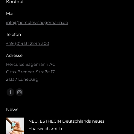
Kontakt
Mail
info@hercules-saegemann.de
Telefon
+49 (0)4131 2244 300
Adresse
Hercules Sägemann AG
Otto-Brenner-Straße 17
21337 Lüneburg
Finden Sie uns auf:
Facebook
Instagram
page
page
News
opens
opens
in
in
NEU: ESTHECIN Deutschlands neues
new
new
Haarwuchsmittel