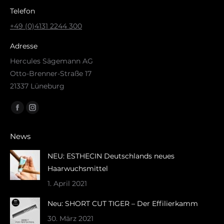
Telefon
+49 (0)4131 2244 300
Adresse
Hercules Sägemann AG
Otto-Brenner-Straße 17
21337 Lüneburg
Finden Sie uns auf:
Facebook
Instagram
page
page
News
opens
opens
in
in
NEU: ESTHECIN Deutschlands neues
new
new
Haarwuchsmittel
window
window
1. April 2021
Neu: SHORT CUT TIGER – Der Effilierkamm
30. März 2021