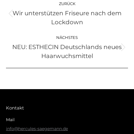
ZURÜCK
Wir unterstützen Friseure nach dem
Vorheriger
Lockdown
Beitrag:
NÄCHSTES
NEU: ESTHECIN Deutschlands neues
Nächster
Haarwuchsmittel
Beitrag:
Kontakt
Mail
info@hercules-saegemann.de