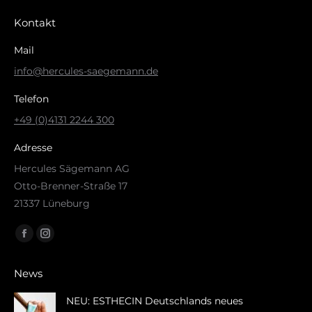
Kontakt
Mail
info@hercules-saegemann.de
Telefon
+49 (0)4131 2244 300
Adresse
Hercules Sägemann AG
Otto-Brenner-Straße 17
21337 Lüneburg
Finden Sie uns auf:
Facebook
Instagram
page
page
News
opens
opens
in
in
NEU: ESTHECIN Deutschlands neues