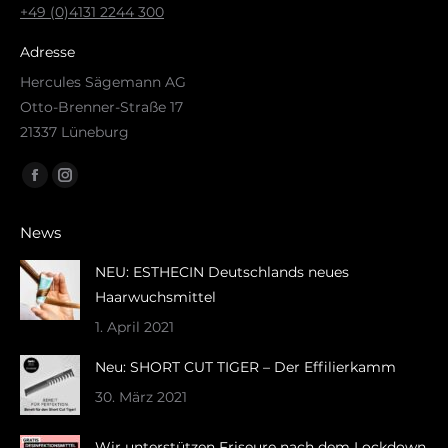
+49 (0)4131 2244 300
Adresse
Hercules Sägemann AG
Otto-Brenner-Straße 17
21337 Lüneburg
Finden Sie uns auf:
Facebook
Instagram
page
page
News
opens
opens
in
in
NEU: ESTHECIN Deutschlands neues
new
new
Haarwuchsmittel
window
window
1. April 2021
Neu: SHORT CUT TIGER – Der Effilierkamm
30. März 2021
Wir unterstützen Friseure nach dem Lockdown