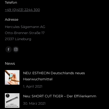
Telefon
+49 (0)4131 2244 300
Adresse
Hercules Sägemann AG
Otto-Brenner-Straße 17
21337 Lüneburg
Finden Sie uns auf:
Facebook
Instagram
page
page
News
opens
opens
in
in
NEU: ESTHECIN Deutschlands neues
new
new
Haarwuchsmittel
window
window
1. April 2021
Neu: SHORT CUT TIGER – Der Effilierkamm
30. März 2021