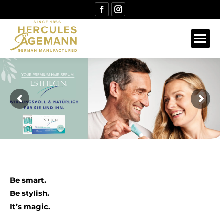
Facebook
Instagram
page
page
opens
opens
in
in
new
new
window
window
Be smart.
Be stylish.
It’s magic.