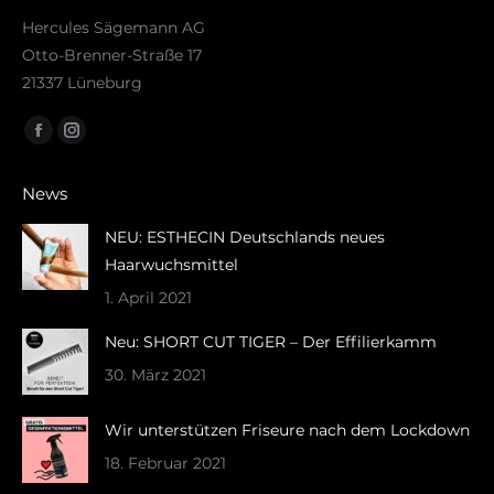
Hercules Sägemann AG
Otto-Brenner-Straße 17
21337 Lüneburg
Finden Sie uns auf:
Facebook
Instagram
page
page
News
opens
opens
in
in
NEU: ESTHECIN Deutschlands neues
new
new
Haarwuchsmittel
window
window
1. April 2021
Neu: SHORT CUT TIGER – Der Effilierkamm
30. März 2021
Wir unterstützen Friseure nach dem Lockdown
18. Februar 2021