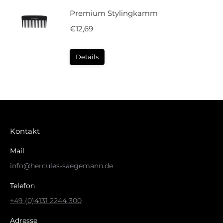
Premium Stylingkamm
€
12,69
Details
Kontakt
Mail
info@hercules-saegemann.de
Telefon
+49 (0)4131 2244 300
Adresse