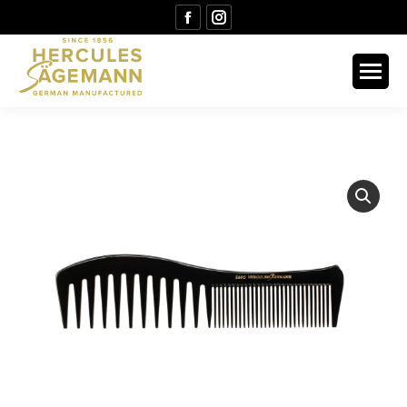
Facebook
Instagram
page
page
opens
opens
in
in
new
new
window
window