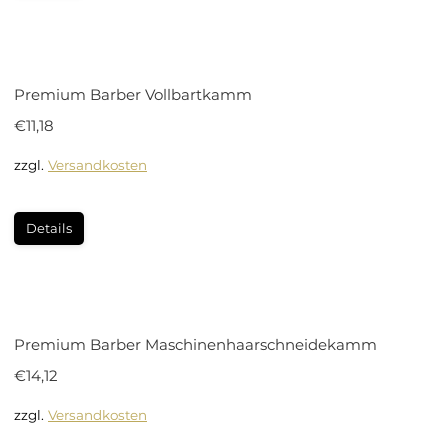
Premium Barber Vollbartkamm
€
11,18
zzgl.
Versandkosten
Details
Premium Barber Maschinenhaarschneidekamm
€
14,12
zzgl.
Versandkosten