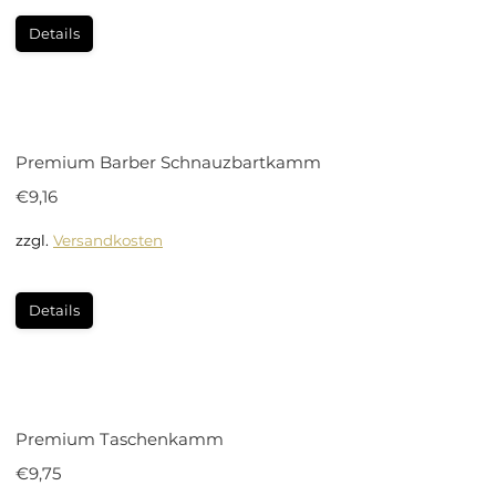
Details
Premium Barber Schnauzbartkamm
€
9,16
zzgl.
Versandkosten
Details
Premium Taschenkamm
€
9,75