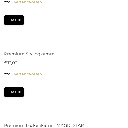
zzgl.
Versandkosten
Dieses
Details
Produkt
weist
mehrere
Varianten
Premium Stylingkamm
auf.
€
13,03
Die
Optionen
zzgl.
Versandkosten
können
auf
Details
der
Produktseite
gewählt
werden
Premium Lockenkamm MAGIC STAR