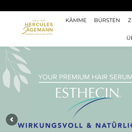
KÄMME
BÜRSTEN
Z
Ü