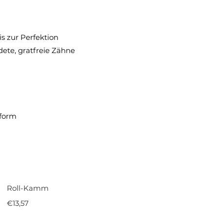
s zur Perfektion
dete, gratfreie Zähne
tform
Roll-Kamm
€
13,57